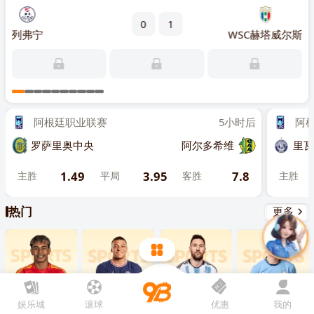
先点击
，再
“添加到主屏幕”
0
1
快速
列弗宁
WSC赫塔威尔斯
圣普
1
主
阿根廷职业联赛
5小时后
阿根廷
罗萨里奥中央
阿尔多希维
里瓦达
1.49
3.95
7.8
主胜
平局
客胜
主胜
热门
更多
娱乐城
滚球
优惠
我的