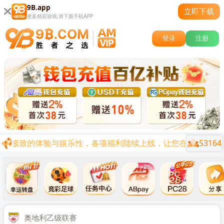
9B.app
立即下载
更多精彩游戏,请下载手机APP
登录
注册
53164
到极致的体验与娱乐性，各项福利陆续上线，让您在娱乐的同时兼
关闭
时后
奥地利乙级联赛