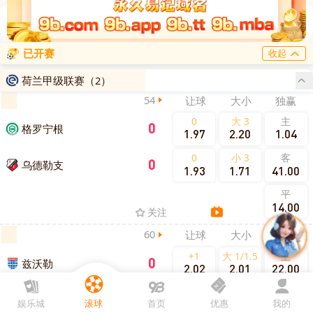
已开赛
收起
荷兰甲级联赛
（2）
54
让球
大小
独赢
0
大 3
主
0
格罗宁根
1.97
2.20
1.04
0
小 3
客
0
乌德勒支
1.93
1.71
41.00
平
14.00
关注
60
让球
大小
独赢
+1
大 1/1.5
主
0
兹沃勒
2.02
2.01
22.00
-1
小 1/1.5
客
0
阿贾克斯
娱乐城
滚球
首页
优惠
我的
1.88
1.87
1.40
平